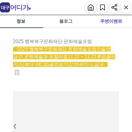
어디가
대구
정보
블로그
주변이벤트
2025 행복북구문화재단 문화예술포럼
2025 행복북구문화재단 문화예술포럼
진술정
담-2: 문화예술과 로컬리즘
11.21 ~ 11.21
투썸플레
이스(북대구IC점)
골라보기
강연/세미나,
실내
❮