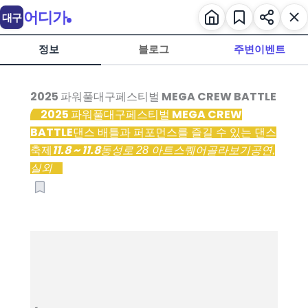
어디가
대구
정보
블로그
주변이벤트
2025 파워풀대구페스티벌 MEGA CREW BATTLE
2025 파워풀대구페스티벌 MEGA CREW
BATTLE
댄스 배틀과 퍼포먼스를 즐길 수 있는 댄스
11.8 ~ 11.8
축제
동성로 28 아트스퀘어
골라보기
공연,
실외