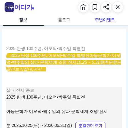
콘
어디가
대구
텐
츠
정보
블로그
주변이벤트
로
건
너
뛰
2025 탄생 100주년, 이오덕•박주일 특별전
기
2025 탄생 100주년, 이오덕•박주일 특별전
아동문학가 이오
덕•박주일의 삶과 문학세계 조명 전시
10.25 ~ 5.31
향촌문학관
골라보기
실내,
전시
실내
전시
종료
2025 탄생 100주년, 이오덕•박주일 특별전
아동문학가 이오덕•박주일의 삶과 문학세계 조명 전시
2025.10.25(토) ~ 2026.05.31(일)
캘린더 추가