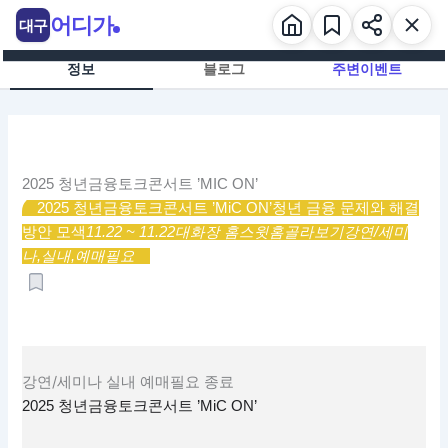
콘
어디가
대구
텐
츠
정보
블로그
주변이벤트
로
건
너
뛰
기
2025 청년금융토크콘서트 ’MIC ON’
2025 청년금융토크콘서트 ’MiC ON’
청년 금융 문제와 해결
방안 모색
11.22 ~ 11.22
대화장 홈스윗홈
골라보기
강연/세미
나,
실내,
예매필요
강연/세미나
실내
예매필요
종료
2025 청년금융토크콘서트 ’MiC ON’