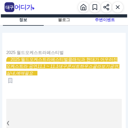
콘
어디가
대구
텐
츠
정보
블로그
주변이벤트
로
건
너
뛰
기
2025 월드오케스트라페스티벌
2025 월드오케스트라페스티벌
클래식과 현대가 어우러진
오케스트라 공연
11.1 ~ 11.1
대구콘서트하우스
골라보기
공연,
실내,
예매필요
❮