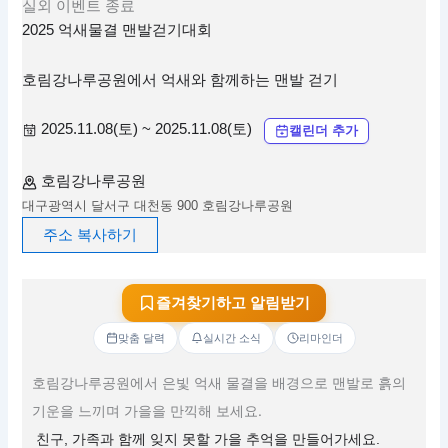
실외
이벤트
종료
2025 억새물결 맨발걷기대회
호림강나루공원에서 억새와 함께하는 맨발 걷기
2025.11.08(토) ~ 2025.11.08(토)
캘린더 추가
호림강나루공원
대구광역시 달서구 대천동 900 호림강나루공원
주소 복사하기
즐겨찾기하고 알림받기
맞춤 달력
실시간 소식
리마인더
호림강나루공원에서 은빛 억새 물결을 배경으로 맨발로 흙의
기운을 느끼며 가을을 만끽해 보세요.
친구, 가족과 함께 잊지 못할 가을 추억을 만들어가세요.