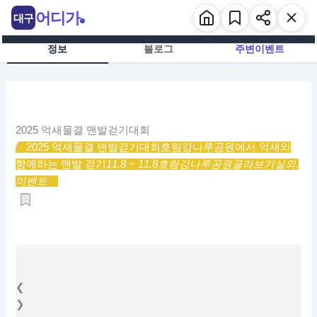
콘
어디가
대구
텐
츠
정보
블로그
주변이벤트
로
건
너
뛰
기
2025 억새물결 맨발걷기대회
2025 억새물결 맨발걷기대회
호림강나루공원에서 억새와
함께하는 맨발 걷기
11.8 ~ 11.8
호림강나루공원
골라보기
실외,
이벤트
❮
❯