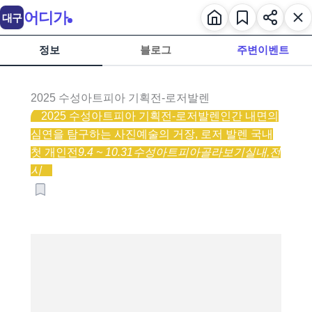
어디가
대구
정보
블로그
주변이벤트
2025 수성아트피아 기획전-로저발렌
2025 수성아트피아 기획전-로저발렌
인간 내면의
심연을 탐구하는 사진예술의 거장, 로저 발렌 국내
첫 개인전
9.4 ~ 10.31
수성아트피아
골라보기
실내,
전
시