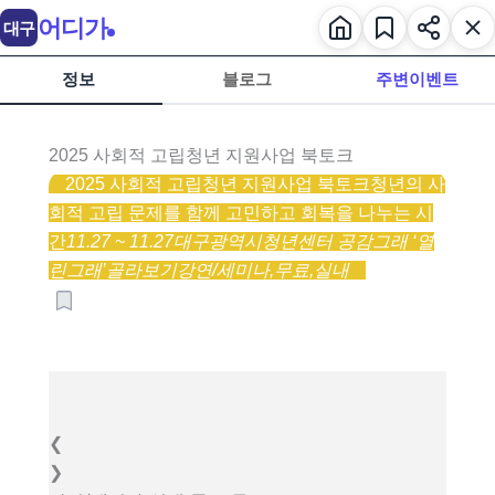
어디가
대구
정보
블로그
주변이벤트
2025 사회적 고립청년 지원사업 북토크
2025 사회적 고립청년 지원사업 북토크
청년의 사
회적 고립 문제를 함께 고민하고 회복을 나누는 시
간
11.27 ~ 11.27
대구광역시청년센터 공감그래 ‘열
린그래’
골라보기
강연/세미나,
무료,
실내
❮
❯