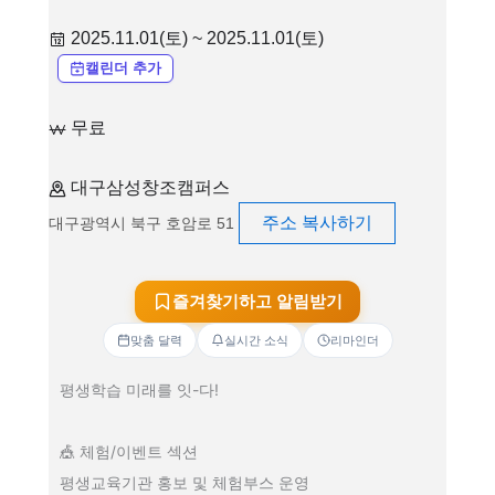
2025.11.01(토) ~ 2025.11.01(토)
캘린더 추가
무료
대구삼성창조캠퍼스
주소 복사하기
대구광역시 북구 호암로 51
즐겨찾기하고 알림받기
맞춤 달력
실시간 소식
리마인더
평생학습 미래를 잇-다!
🎪 체험/이벤트 섹션
평생교육기관 홍보 및 체험부스 운영