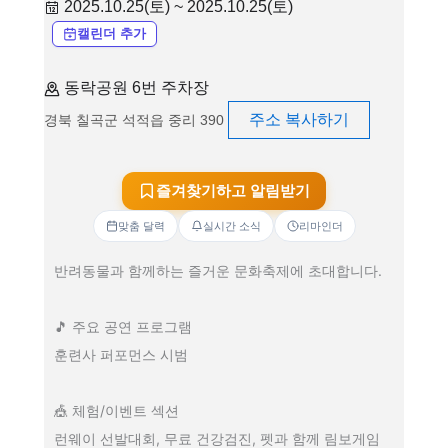
2025.10.25(토) ~ 2025.10.25(토)
캘린더 추가
동락공원 6번 주차장
주소 복사하기
경북 칠곡군 석적읍 중리 390
즐겨찾기하고 알림받기
맞춤 달력
실시간 소식
리마인더
반려동물과 함께하는 즐거운 문화축제에 초대합니다.
🎵 주요 공연 프로그램
훈련사 퍼포먼스 시범
🎪 체험/이벤트 섹션
런웨이 선발대회, 무료 건강검진, 펫과 함께 림보게임