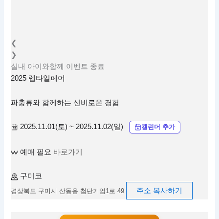
❮
❯
실내
아이와함께
이벤트
종료
2025 렙타일페어
파충류와 함께하는 신비로운 경험
2025.11.01(토) ~ 2025.11.02(일)
캘린더 추가
예매 필요
바로가기
구미코
주소 복사하기
경상북도 구미시 산동읍 첨단기업1로 49