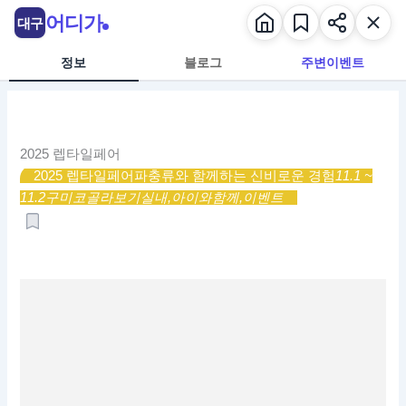
콘
어디가
대구
텐
츠
정보
블로그
주변이벤트
로
건
너
뛰
2025 렙타일페어
기
2025 렙타일페어
파충류와 함께하는 신비로운 경험
11.1 ~
11.2
구미코
골라보기
실내,
아이와함께,
이벤트