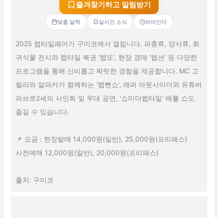
즐겨찾기하고 알림받기
맞춤 달력
실시간 소식
리마인더
2025 렙타일페어가 구미코에서 열립니다. 파충류, 양서류, 희
귀식물 전시와 렙타일 복권 ‘렙또’, 현장 경매 ‘렙션’ 등 다양한
프로그램을 통해 신비롭고 짜릿한 경험을 제공합니다. MC 고
릴라와 알파카가 함께하는 '렙뻔쇼', 래퍼 아웃사이더와 유튜버
파브르2세의 사인회 및 무대 공연, '쇼미더렙타일' 배틀 쇼도
즐길 수 있습니다.
📌 요금 : 현장발매 14,000원(일반), 25,000원(프리패스)
사전예매 12,000원(일반), 20,000원(프리패스)
출처: 구미코