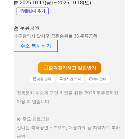
2025.10.17(금) ~ 2025.10.18(토)
캘린더 추가
두류공원
대구광역시 달서구 공원순환로 36 두류공원
주소 복사하기
즐겨찾기하고 알림받기
맞춤 달력
실시간 소식
리마인더
전통문화 계승과 구민 화합을 위한 '2025 두류문화한
마당'이 열립니다!
🎤 주요 프로그램
신나는 축하공연 – 트로트, 대중가요 등 지역가수 축하
공연