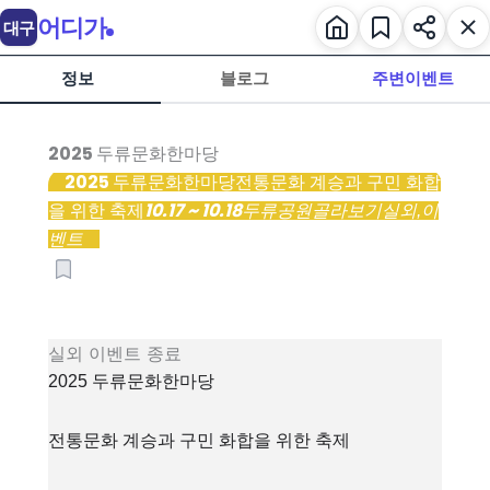
어디가
대구
정보
블로그
주변이벤트
2025 두류문화한마당
2025 두류문화한마당
전통문화 계승과 구민 화합
10.17 ~ 10.18
을 위한 축제
두류공원
골라보기
실외,
이
벤트
실외
이벤트
종료
2025 두류문화한마당
전통문화 계승과 구민 화합을 위한 축제