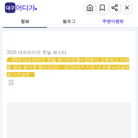
콘
어디가
대구
텐
츠
정보
블로그
주변이벤트
로
건
너
뛰
2025 대프라이즈 핫딜 페스타
기
2025 대프라이즈 핫딜 페스타
전통시장에서 쇼핑하고 사은
품 받는 즐거운 행사
10.15 ~ 10.31
대구 지역 내 전통시장
골라
보기
이벤트