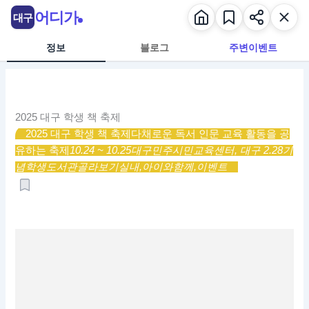
콘
어디가
대구
텐
츠
정보
블로그
주변이벤트
로
건
너
뛰
2025 대구 학생 책 축제
기
2025 대구 학생 책 축제
다채로운 독서 인문 교육 활동을 공
유하는 축제
10.24 ~ 10.25
대구민주시민교육센터, 대구 2.28기
념학생도서관
골라보기
실내,
아이와함께,
이벤트