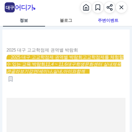
콘
어디가
대구
텐
츠
정보
블로그
주변이벤트
로
건
너
뛰
2025 대구 고교학점제 권역별 박람회
기
2025 대구 고교학점제 권역별 박람회
고교학점제를 체험할
수 있는 교육 박람회
11.4 ~ 11.6
대구학생문화센터 실내체육
관
골라보기
강연/세미나,
실내,
아이와함께