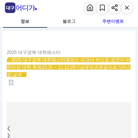
콘
어디가
대구
텐
츠
정보
블로그
주변이벤트
로
건
너
뛰
2025 대구경북 대학페스타
기
2025 대구경북 대학페스타
캠퍼스 피크닉 버스킹 공연이 어
우러진 대학 축제
10.31 ~ 11.1
2.28기념중앙공원
골라보기
버스
킹,
실외
❮
❯