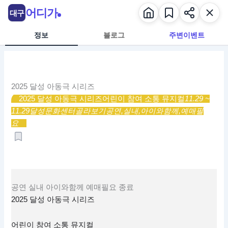
콘
어디가
대구
텐
츠
정보
블로그
주변이벤트
로
건
너
뛰
2025 달성 아동극 시리즈
기
2025 달성 아동극 시리즈
어린이 참여 소통 뮤지컬
11.29 ~
11.29
달성문화센터
골라보기
공연,
실내,
아이와함께,
예매필
요
공연
실내
아이와함께
예매필요
종료
2025 달성 아동극 시리즈
어린이 참여 소통 뮤지컬