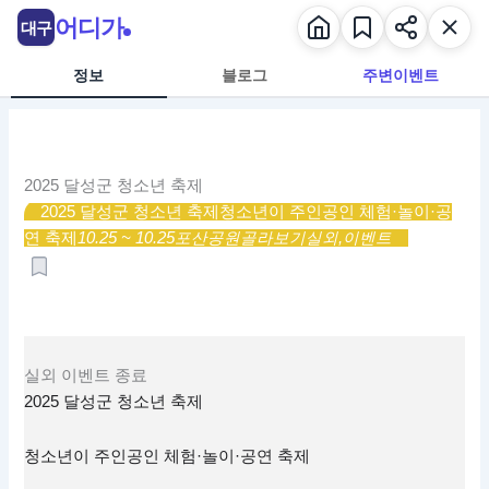
콘
어디가
대구
텐
츠
정보
블로그
주변이벤트
로
건
너
뛰
2025 달성군 청소년 축제
기
2025 달성군 청소년 축제
청소년이 주인공인 체험·놀이·공
연 축제
10.25 ~ 10.25
포산공원
골라보기
실외,
이벤트
실외
이벤트
종료
2025 달성군 청소년 축제
청소년이 주인공인 체험·놀이·공연 축제