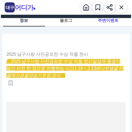
콘
어디가
대구
텐
츠
정보
블로그
주변이벤트
로
건
너
뛰
기
2025 남구사랑 사진공모전 수상 작품 전시
2025 남구사랑 사진공모전 수상 작품 전시
일상과 풍경이
담긴 사진 한 장으로 여행하는 시간
1.19 ~ 2.13
배나무샘골 마
을역사관
골라보기
무료,
전시