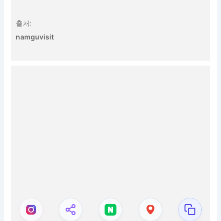
출처:
namguvisit