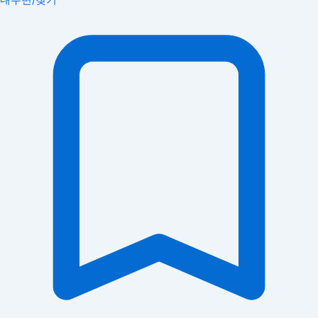
내주변/찾기