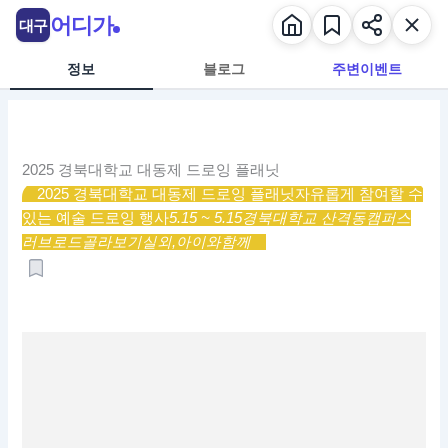
콘
어디가
대구
텐
츠
정보
블로그
주변이벤트
로
건
너
뛰
2025 경북대학교 대동제 드로잉 플래닛
기
2025 경북대학교 대동제 드로잉 플래닛
자유롭게 참여할 수
있는 예술 드로잉 행사
5.15 ~ 5.15
경북대학교 산격동캠퍼스
러브로드
골라보기
실외,
아이와함께