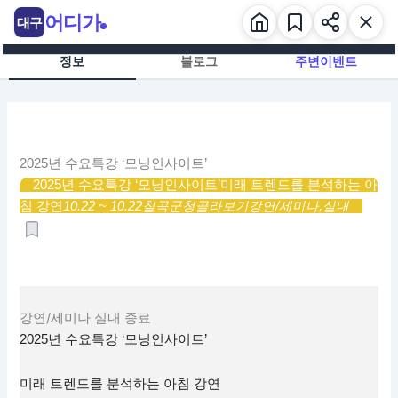
콘
어디가
대구
텐
츠
정보
블로그
주변이벤트
로
건
너
뛰
기
2025년 수요특강 ‘모닝인사이트’
2025년 수요특강 ‘모닝인사이트’
미래 트렌드를 분석하는 아
침 강연
10.22 ~ 10.22
칠곡군청
골라보기
강연/세미나,
실내
강연/세미나
실내
종료
2025년 수요특강 ‘모닝인사이트’
미래 트렌드를 분석하는 아침 강연