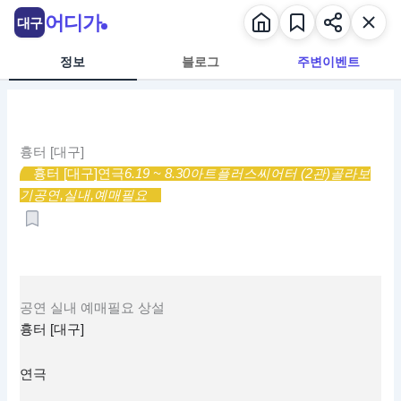
콘
어디가
대구
텐
츠
정보
블로그
주변이벤트
로
건
너
뛰
흉터 [대구]
기
흉터 [대구]
연극
6.19 ~ 8.30
아트플러스씨어터 (2관)
골라보
기
공연,
실내,
예매필요
공연
실내
예매필요
상설
흉터 [대구]
연극