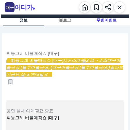
콘
어디가
대구
텐
츠
정보
블로그
주변이벤트
로
건
너
뛰
기
휘둥그레 버블매직쇼 [대구]
휘둥그레 버블매직쇼 [대구]
서커스/마술
2.21 ~ 3.29
대구마
술극장 (블루마술극장) (대구마술극장 (블루마술극장))
골라보
기
공연,
실내,
예매필요
공연
실내
예매필요
종료
휘둥그레 버블매직쇼 [대구]