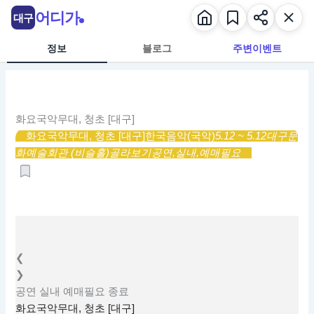
콘
어디가
대구
텐
츠
정보
블로그
주변이벤트
로
건
너
뛰
화요국악무대, 청초 [대구]
기
화요국악무대, 청초 [대구]
한국음악(국악)
5.12 ~ 5.12
대구문
화예술회관 (비슬홀)
골라보기
공연,
실내,
예매필요
❮
❯
공연
실내
예매필요
종료
화요국악무대, 청초 [대구]