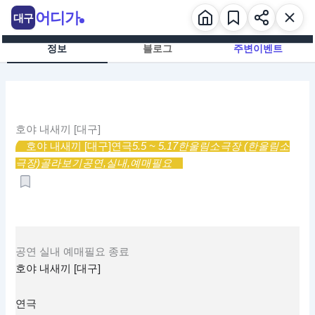
콘
어디가
대구
텐
츠
정보
블로그
주변이벤트
로
건
너
뛰
기
호야 내새끼 [대구]
호야 내새끼 [대구]
연극
5.5 ~ 5.17
한울림소극장 (한울림소
극장)
골라보기
공연,
실내,
예매필요
공연
실내
예매필요
종료
호야 내새끼 [대구]
연극