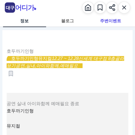
콘
어디가
대구
텐
츠
정보
블로그
주변이벤트
로
건
너
뛰
호두까기인형
기
호두까기인형
뮤지컬
12.27 ~ 12.28
신세계 대구점 8층
골라
보기
공연,
실내,
아이와함께,
예매필요
공연
실내
아이와함께
예매필요
종료
호두까기인형
뮤지컬