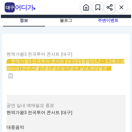
콘
어디가
대구
텐
츠
정보
블로그
주변이벤트
로
건
너
뛰
기
현역가왕3 전국투어 콘서트 [대구]
현역가왕3 전국투어 콘서트 [대구]
대중음악
5.2 ~ 5.3
엑스코
(exco) (컨벤션홀 (5층))
골라보기
공연,
실내,
예매필요
공연
실내
예매필요
종료
현역가왕3 전국투어 콘서트 [대구]
대중음악