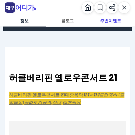
콘텐츠로 건너뛰기
어디가
대구
정보
블로그
주변이벤트
허클베리핀 옐로우콘서트 21
대중음악
허클베리핀 옐로우콘서트 21
11.1 ~ 11.1
클럽헤비 (클
럽헤비)
골라보기
공연,
실내,
예매필요