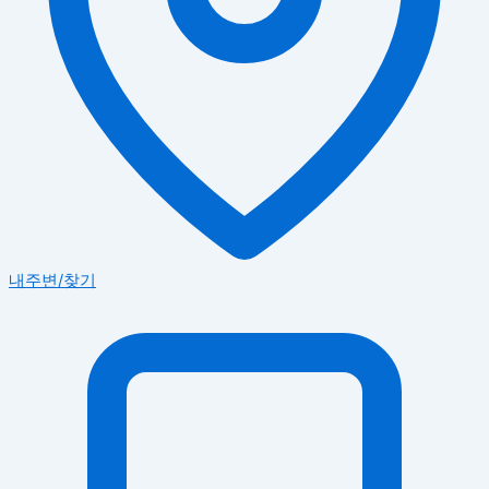
내주변/찾기