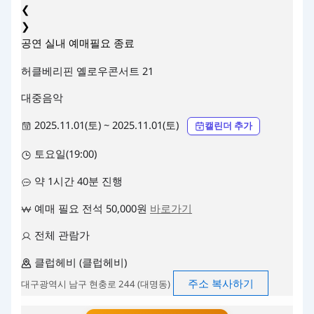
❮
❯
공연
실내
예매필요
종료
허클베리핀 옐로우콘서트 21
대중음악
2025.11.01(토) ~ 2025.11.01(토)
캘린더 추가
토요일(19:00)
약 1시간 40분 진행
예매 필요 전석 50,000원
바로가기
전체 관람가
클럽헤비 (클럽헤비)
주소 복사하기
대구광역시 남구 현충로 244 (대명동)