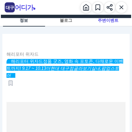
콘
어디가
대구
텐
츠
정보
블로그
주변이벤트
로
건
너
뛰
기
해리포터 위자드
해리포터 위자드
정품 굿즈, 영화 속 포토존, 다채로운 이벤
트까지!
9.17 ~ 10.13
더현대 대구점
골라보기
실내,
팝업스토
어