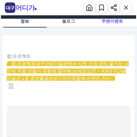
콘
어디가
대구
텐
츠
정보
블로그
주변이벤트
로
건
너
뛰
기
함:프로젝트
함:프로젝트
대구간송미술관에서 사전 신청 없이 즐기는 나
만의 작품 만들기 체험에 참여해 보세요!
1.27 ~ 4.5
대구간송
미술관 1층 중앙홀
골라보기
아이와함께,
이벤트,
전시