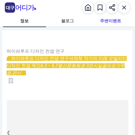
콘
어디가
대구
텐
츠
정보
블로그
주변이벤트
로
건
너
뛰
하이퍼루프 디자인 컨셉 연구
기
하이퍼루프 디자인 컨셉 연구
석재혁 작가의 미래 모빌리티
디자인 컨셉 제안
6.3 ~ 6.7
봉산문화회관 3전시실
골라보기
무
료,
전시
❮