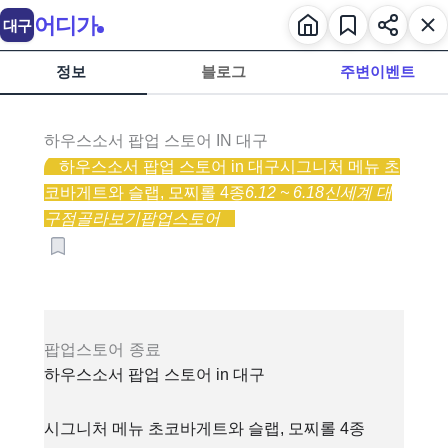
어디가
대구
정보
블로그
주변이벤트
하우스소서 팝업 스토어 IN 대구
하우스소서 팝업 스토어 in 대구
시그니처 메뉴 초
코바게트와 슬랩, 모찌롤 4종
6.12 ~ 6.18
신세계 대
구점
골라보기
팝업스토어
팝업스토어
종료
하우스소서 팝업 스토어 in 대구
시그니처 메뉴 초코바게트와 슬랩, 모찌롤 4종