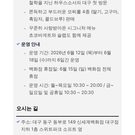
철학을 지닌 하우스소서의 대구 첫 방문
쫀득하고 부드러운 모찌롤 4종 (딸기, 고구마,
흑임자, 콜드브루) 판매
꾸준히 사랑받아온 시그니처 메뉴
초코바게트와 슬랩도 함께 제공
운영 안내
운영 기간: 2026년 6월 12일 (목)부터 6월
18일 (수)까지 6일간 운영
백화점 휴점일: 6월 15일 (일) 백화점 전체
휴점
운영 시간: 월~목요일 10:30 ~ 20:00 / 금~
일요일 및 공휴일 10:30 ~ 20:30
오시는 길
주소: 대구 동구 동부로 149 신세계백화점 대구점
지하 1층 스위트파크 소프트 옆