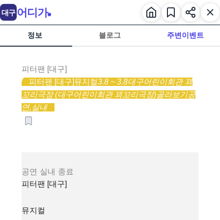
어디가
대구
정보
블로그
주변이벤트
피터팬 [대구]
피터팬 [대구]
뮤지컬
3.8 ~ 3.8
대구어린이회관 꾀
꼬리극장 (대구어린이회관 꾀꼬리극장)
골라보기
공
연,
실내
공연
실내
종료
피터팬 [대구]
뮤지컬