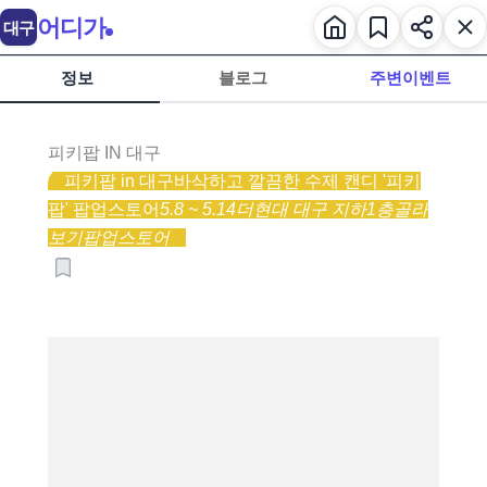
어디가
대구
정보
블로그
주변이벤트
피키팝 IN 대구
피키팝 in 대구
바삭하고 깔끔한 수제 캔디 '피키
팝' 팝업스토어
5.8 ~ 5.14
더현대 대구 지하1층
골라
보기
팝업스토어