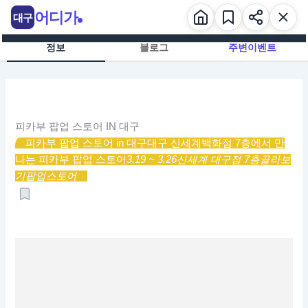
콘
어디가
대구
텐
츠
정보
블로그
주변이벤트
로
건
너
뛰
기
피카부 팝업 스토어 IN 대구
피카부 팝업 스토어 in 대구
대구 신세계백화점 7층에서 만
나는 피카부 팝업 스토어
3.19 ~ 3.26
신세계 대구점 7층
골라보
기
팝업스토어