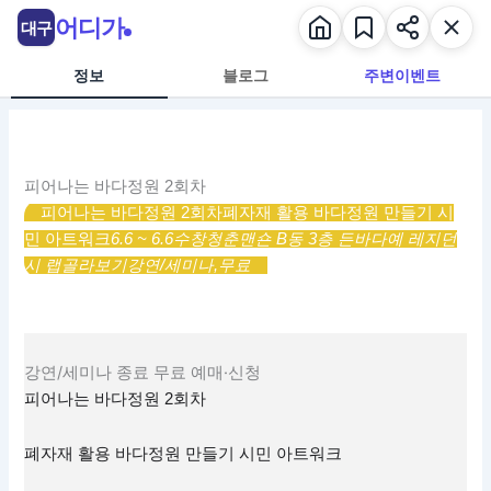
콘
어디가
대구
텐
츠
정보
블로그
주변이벤트
로
건
너
뛰
피어나는 바다정원 2회차
기
피어나는 바다정원 2회차
폐자재 활용 바다정원 만들기 시
민 아트워크
6.6 ~ 6.6
수창청춘맨숀 B동 3층 든바다예 레지던
시 랩
골라보기
강연/세미나,
무료
강연/세미나
종료
무료
예매·신청
피어나는 바다정원 2회차
폐자재 활용 바다정원 만들기 시민 아트워크