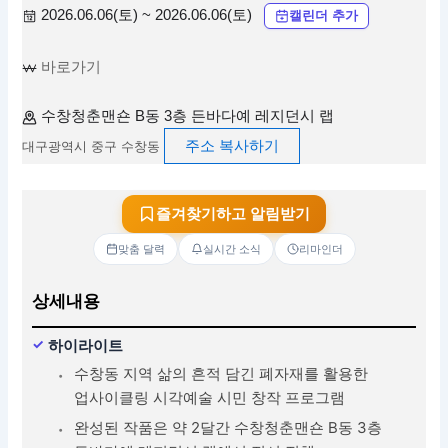
2026.06.06(토) ~ 2026.06.06(토)
캘린더 추가
바로가기
수창청춘맨숀 B동 3층 든바다예 레지던시 랩
주소 복사하기
대구광역시 중구 수창동
즐겨찾기하고 알림받기
맞춤 달력
실시간 소식
리마인더
상세내용
하이라이트
수창동 지역 삶의 흔적 담긴 폐자재를 활용한
업사이클링 시각예술 시민 창작 프로그램
완성된 작품은 약 2달간 수창청춘맨숀 B동 3층