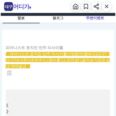
콘
어디가
대구
텐
츠
정보
블로그
주변이벤트
로
건
너
뛰
기
피아니스트 윤지민 반주 리사이틀
피아니스트 윤지민 반주 리사이틀
서양음악(클래식)
12.17 ~
12.17
대구콘서트하우스 (챔버홀 (소공연장) )
골라보기
공연,
실
내,
예매필요
❮
❯