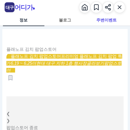
콘
어디가
대구
텐
츠
정보
블로그
주변이벤트
로
건
너
뛰
플래노프 김치 팝업스토어
기
플래노프 김치 팝업스토어
프리미엄 플래노프 김치 팝업 특
가
6.19 ~ 6.25
더현대 대구 지하 1층 행사장
골라보기
팝업스토
어
❮
❯
팝업스토어
종료