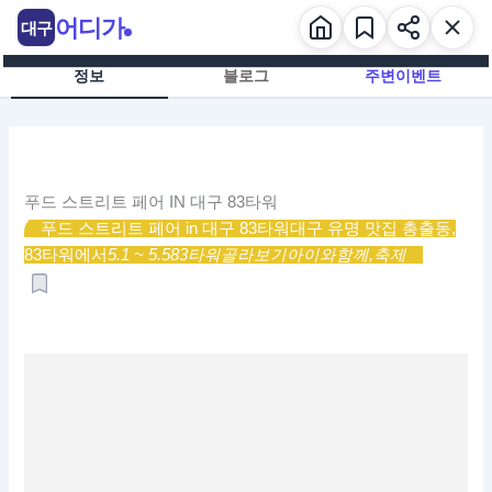
콘
어디가
대구
텐
츠
정보
블로그
주변이벤트
로
건
너
뛰
기
푸드 스트리트 페어 IN 대구 83타워
푸드 스트리트 페어 in 대구 83타워
대구 유명 맛집 총출동,
83타워에서
5.1 ~ 5.5
83타워
골라보기
아이와함께,
축제