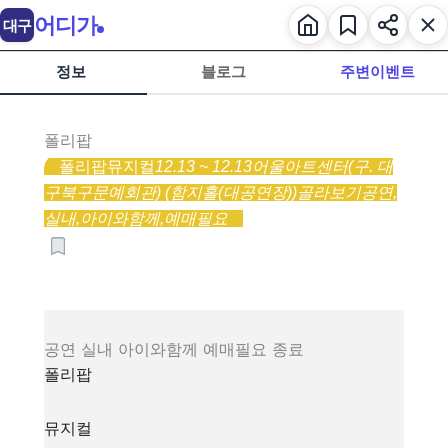
어디가
대구
정보
블로그
주변이벤트
폴리팝
폴리팝
뮤지컬
12.13 ~ 12.13
어울아트센터(구. 대
구북구문예회관) (함지홀(대공연장))
골라보기
공연,
실내,
아이와함께,
예매필요
공연
실내
아이와함께
예매필요
종료
폴리팝
뮤지컬