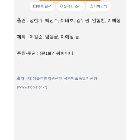
맞춤 달력
실시간 소식
리마인더
출연 : 정현기, 박선주, 이태호, 김무원, 인힘찬, 이예성
제작 : 이길준, 염용균, 이예성 등
주최·주관 : (유)브러쉬씨어터
출처: (재)예술경영지원센터 공연예술통합전산망
(www.kopis.or.kr)