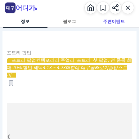
콘
어디가
대구
텐
츠
정보
블로그
주변이벤트
로
건
너
뛰
포트리 팝업
기
포트리 팝업
컨템포러리 주얼리 '포트리' 첫 팝업, 전 품목 최
대 70% 할인 혜택
4.13 ~ 4.23
더현대 대구
골라보기
팝업스토
어
❮