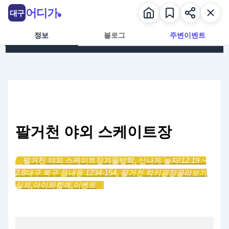
콘텐츠로 건너뛰기
어디가
대구
정보
블로그
주변이벤트
팔거천 야외 스케이트장
팔거천 야외 스케이트장
겨울방학, 신나게 놀자!
12.19 ~
2.8
대구 북구 읍내동 1234-154, 팔거천 럭키광장
골라보기
실외,
아이와함께,
이벤트