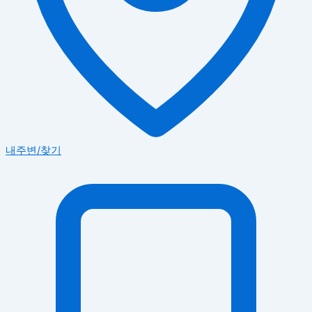
내주변/찾기