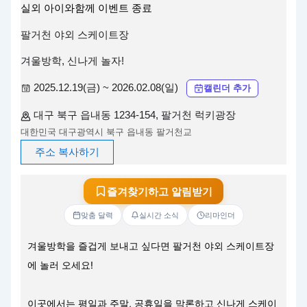
실외
아이와함께
이벤트
종료
팔거천 야외 스케이트장
겨울방학, 신나게 놀자!
2025.12.19(금) ~ 2026.02.08(일)
캘린더 추가
대구 북구 읍내동 1234-154, 팔거천 럭키광장
대한민국 대구광역시 북구 읍내동 팔거천교
주소 복사하기
즐겨찾기하고 알림받기
맞춤 달력
실시간 소식
리마인더
겨울방학을 즐겁게 보내고 싶다면 팔거천 야외 스케이트장
에 놀러 오세요!
이곳에서는 평일과 주말, 공휴일을 막론하고 신나게 스케이