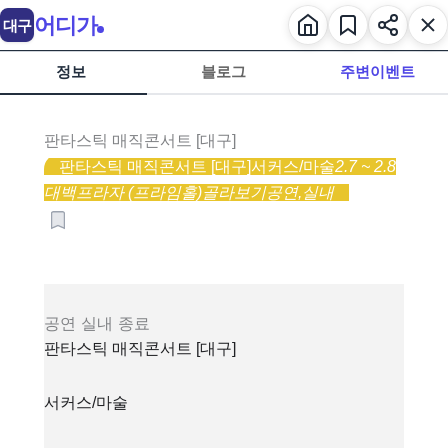
어디가
대구
정보
블로그
주변이벤트
판타스틱 매직콘서트 [대구]
판타스틱 매직콘서트 [대구]
서커스/마술
2.7 ~ 2.8
대백프라자 (프라임홀)
골라보기
공연,
실내
공연
실내
종료
판타스틱 매직콘서트 [대구]
서커스/마술