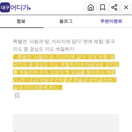
어디가
대구
정보
블로그
주변이벤트
특별전 '사람과 땅, 지리지에 담다' 연계 체험: 동국
지도 중 경상도 지도 색칠하기
특별전 '사람과 땅, 지리지에 담다' 연계 체험: 동
국지도 중 경상도 지도 색칠하기
내 마음대로 고지도
를 색칠하며 우리 고장의 옛 모습을 찾아보는 체험
11.25 ~ 2.22
국립대구박물관 해솔관 로비
골라보기
실내,
아이와함께,
전시