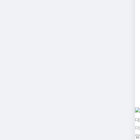
대
더
알