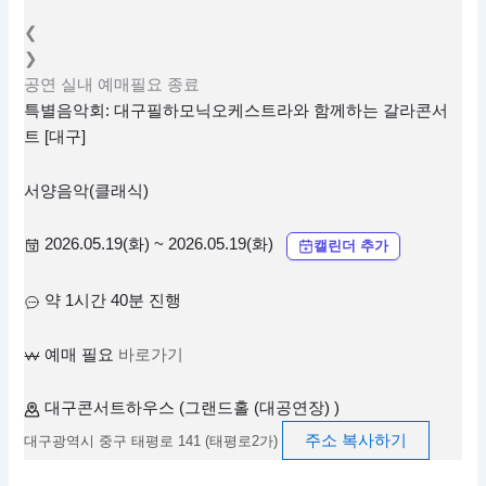
❮
❯
공연
실내
예매필요
종료
특별음악회: 대구필하모닉오케스트라와 함께하는 갈라콘서
트 [대구]
서양음악(클래식)
2026.05.19(화) ~ 2026.05.19(화)
캘린더 추가
약 1시간 40분 진행
예매 필요
바로가기
대구콘서트하우스 (그랜드홀 (대공연장) )
주소 복사하기
대구광역시 중구 태평로 141 (태평로2가)