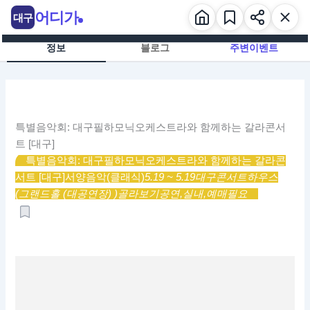
콘
어디가
대구
텐
츠
정보
블로그
주변이벤트
로
건
너
뛰
기
특별음악회: 대구필하모닉오케스트라와 함께하는 갈라콘서
트 [대구]
특별음악회: 대구필하모닉오케스트라와 함께하는 갈라콘
서트 [대구]
서양음악(클래식)
5.19 ~ 5.19
대구콘서트하우스
(그랜드홀 (대공연장) )
골라보기
공연,
실내,
예매필요