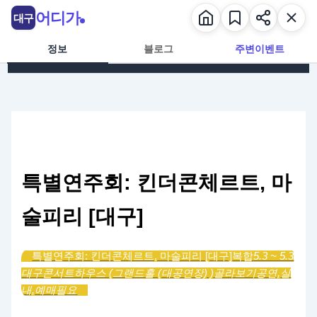
콘텐츠로 건너뛰기
어디가
대구
정보
블로그
주변이벤트
특별연주회: 킨더콘체르트, 마
술피리 [대구]
특별연주회: 킨더콘체르트, 마술피리 [대구]
복합
5.3 ~ 5.3
대구콘서트하우스 (그랜드홀 (대공연장) )
골라보기
공연,
실
내,
예매필요