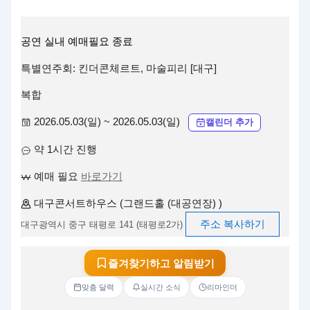
공연
실내
예매필요
종료
특별연주회: 킨더콘체르트, 마술피리 [대구]
복합
2026.05.03(일) ~ 2026.05.03(일)
캘린더 추가
약 1시간 진행
예매 필요
바로가기
대구콘서트하우스 (그랜드홀 (대공연장) )
주소 복사하기
대구광역시 중구 태평로 141 (태평로2가)
즐겨찾기하고 알림받기
맞춤 달력
실시간 소식
리마인더