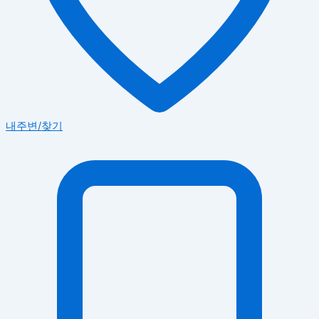
내주변/찾기