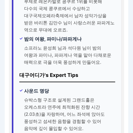
루제로 레온카발로 콩쿠르 1위를 비롯해
다수의 국제 콩쿠르에서 수상하고
대구국제오페라축제에서 남자 성악가상을
받은 바리톤 김만수 님이 사랑스러운 파파게노
역으로 무대에 오르죠.
밤의 여왕, 파미나/파파게나
소프라노 윤성희 님과 석다원 님이 밤의
여왕과 파미나, 파파게나 역을 맡아 다채로운
매력으로 극을 더욱 풍성하게 만들어요.
대구어디가's Expert Tips
사운드 명당
슈박스형 구조로 설계된 그랜드홀은
오케스트라 연주에 최적화된 잔향 시간
(2.03초)을 자랑하며, 어느 좌석에 앉아도
풍성하고 섬세한 음향을 경험할 수 있어
음악에 깊이 몰입할 수 있어요.