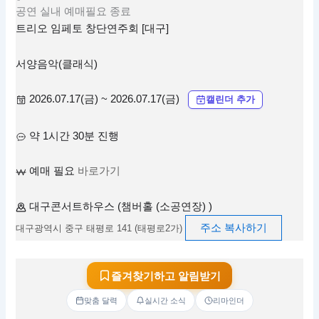
공연
실내
예매필요
종료
트리오 임페토 창단연주회 [대구]
서양음악(클래식)
2026.07.17(금) ~ 2026.07.17(금)
캘린더 추가
약 1시간 30분 진행
예매 필요
바로가기
대구콘서트하우스 (챔버홀 (소공연장) )
주소 복사하기
대구광역시 중구 태평로 141 (태평로2가)
즐겨찾기하고 알림받기
맞춤 달력
실시간 소식
리마인더