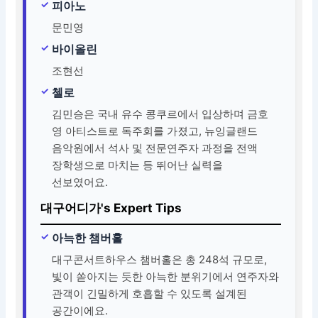
피아노
문민영
바이올린
조현선
첼로
김민승은 국내 유수 콩쿠르에서 입상하며 금호
영 아티스트로 독주회를 가졌고, 뉴잉글랜드
음악원에서 석사 및 전문연주자 과정을 전액
장학생으로 마치는 등 뛰어난 실력을
선보였어요.
대구어디가's Expert Tips
아늑한 챔버홀
대구콘서트하우스 챔버홀은 총 248석 규모로,
빛이 쏟아지는 듯한 아늑한 분위기에서 연주자와
관객이 긴밀하게 호흡할 수 있도록 설계된
공간이에요.