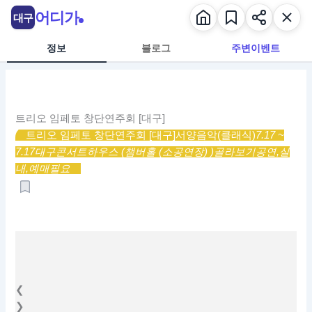
콘
어디가
대구
텐
츠
정보
블로그
주변이벤트
로
건
너
뛰
트리오 임페토 창단연주회 [대구]
기
트리오 임페토 창단연주회 [대구]
서양음악(클래식)
7.17 ~
7.17
대구콘서트하우스 (챔버홀 (소공연장) )
골라보기
공연,
실
내,
예매필요
❮
❯