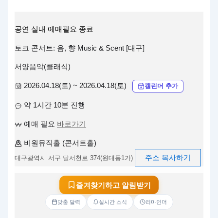
공연
실내
예매필요
종료
토크 콘서트: 음, 향 Music & Scent [대구]
서양음악(클래식)
2026.04.18(토) ~ 2026.04.18(토)
캘린더 추가
약 1시간 10분 진행
예매 필요
바로가기
비원뮤직홀 (콘서트홀)
주소 복사하기
대구광역시 서구 달서천로 374(원대동1가)
즐겨찾기하고 알림받기
맞춤 달력
실시간 소식
리마인더