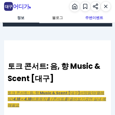
콘텐츠로 건너뛰기
어디가
대구
정보
블로그
주변이벤트
토크 콘서트: 음, 향 Music &
Scent [대구]
토크 콘서트: 음, 향 Music & Scent [대구]
서양음악(클래
4.18 ~ 4.18
식)
비원뮤직홀 (콘서트홀)
골라보기
공연,
실내,
예
매필요