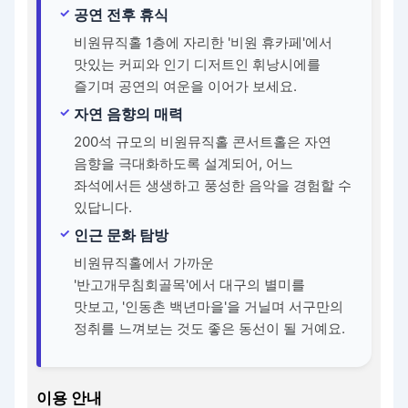
공연 전후 휴식
비원뮤직홀 1층에 자리한 '비원 휴카페'에서
맛있는 커피와 인기 디저트인 휘낭시에를
즐기며 공연의 여운을 이어가 보세요.
자연 음향의 매력
200석 규모의 비원뮤직홀 콘서트홀은 자연
음향을 극대화하도록 설계되어, 어느
좌석에서든 생생하고 풍성한 음악을 경험할 수
있답니다.
인근 문화 탐방
비원뮤직홀에서 가까운
'반고개무침회골목'에서 대구의 별미를
맛보고, '인동촌 백년마을'을 거닐며 서구만의
정취를 느껴보는 것도 좋은 동선이 될 거예요.
이용 안내