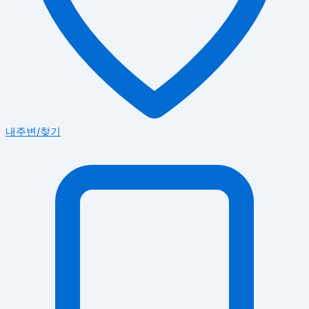
내주변/찾기