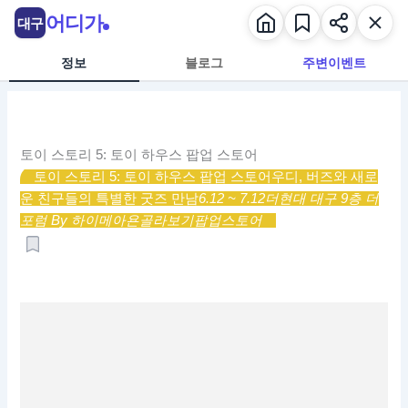
콘
어디가
대구
텐
츠
정보
블로그
주변이벤트
로
건
너
뛰
토이 스토리 5: 토이 하우스 팝업 스토어
기
토이 스토리 5: 토이 하우스 팝업 스토어
우디, 버즈와 새로
운 친구들의 특별한 굿즈 만남
6.12 ~ 7.12
더현대 대구 9층 더
포럼 By 하이메아욘
골라보기
팝업스토어