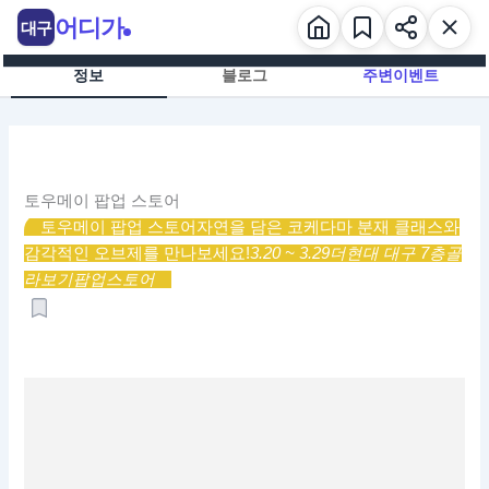
콘
어디가
대구
텐
츠
정보
블로그
주변이벤트
로
건
너
뛰
기
토우메이 팝업 스토어
토우메이 팝업 스토어
자연을 담은 코케다마 분재 클래스와
감각적인 오브제를 만나보세요!
3.20 ~ 3.29
더현대 대구 7층
골
라보기
팝업스토어